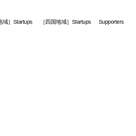
］Startups
［四国地域］Startups
Supporters