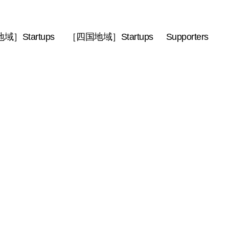
］Startups
［四国地域］Startups
Supporters