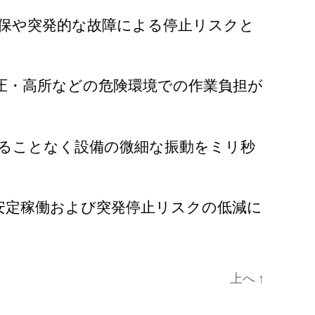
確保や突発的な故障による停止リスクと
圧・高所などの危険環境での作業負担が
入ることなく設備の微細な振動をミリ秒
安定稼働および突発停止リスクの低減に
上へ
↑