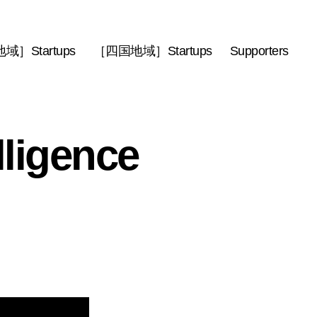
］Startups
［四国地域］Startups
Supporters
ligence